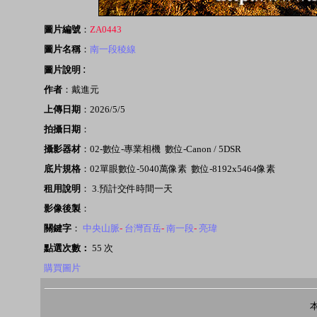
圖片編號
：
ZA0443
圖片名稱
：
南一段稜線
:
圖片說明
作者
：戴進元
上傳日期
：2026/5/5
拍攝日期
：
攝影器材
：02-數位-專業相機 數位-Canon / 5DSR
底片規格
：02單眼數位-5040萬像素 數位-8192x5464像素
租用說明
： 3.預計交件時間一天
影像後製
：
關鍵字
：
中央山脈
-
台灣百岳
-
南一段
-
亮瑋
點選次數：
55 次
購買圖片