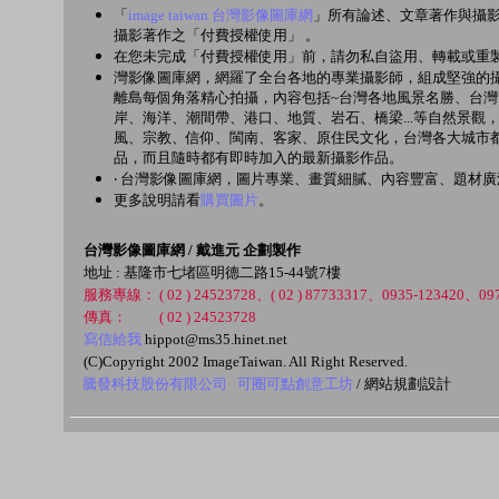
「
image taiwan 台灣影像圖庫網
」所有論述、文章著作與攝
攝影著作之「付費授權使用」 。
在您未完成「付費授權使用」前，請勿私自盜用、轉載或重製
灣影像圖庫網，網羅了全台各地的專業攝影師，組成堅強的攝
離島每個角落精心拍攝，內容包括~台灣各地風景名勝、台
岸、海洋、潮間帶、港口、地質、岩石、橋梁...等自然景
風、宗教、信仰、閩南、客家、原住民文化，台灣各大城市都
品，而且隨時都有即時加入的最新攝影作品。
‧ 台灣影像圖庫網，圖片專業、畫質細膩、內容豐富、題材
更多說明請看
購買圖片
。
台灣影像圖庫網 / 戴進元 企劃製作
地址 : 基隆市七堵區明德二路15-44號7樓
服務專線： ( 02 ) 24523728、( 02 ) 87733317、0935-123420、097
傳真： ( 02 ) 24523728
寫信給我
hippot@ms35.hinet.net
(C)Copyright 2002 ImageTaiwan. All Right Reserved.
騰發科技股份有限公司
可圈可點創意工坊
/ 網站規劃設計