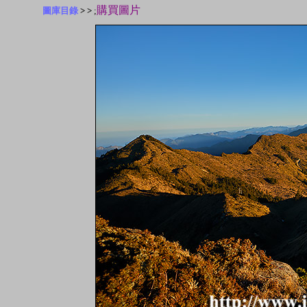
購買圖片
圖庫目錄
> >
;